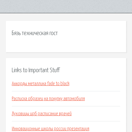
Бязь техническая гост
Links to Important Stuff
Аккорды металлика fade to black
Расписка образец на покупку автомобиля
Луховицы црб расписание врачей
Инновационные школы россии презентация