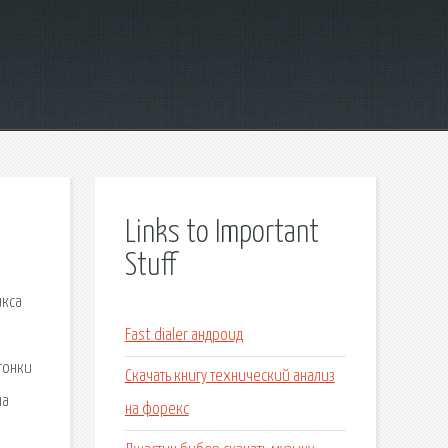
Links to Important
Stuff
икса
Fast dialer андроид
гонки
Скачать книгу технический анализ
на
на форекс