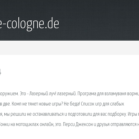
e-cologne.de
4
оружием. Это - Лазерный луч! лазерный. Програма для взламуваня ворм
в две. Комп не тянет новые игры? Не беда! Список игр для слабых
я, мы решили не останавливаться и подготовили для вас подборку. Игры 
Гонки на мотоциклах онлайн, это. Перси Джексон и друзья отправляются 