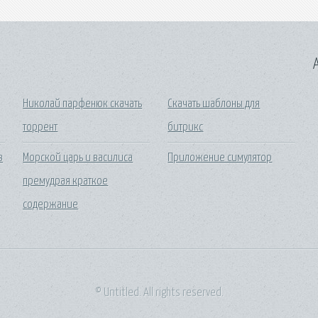
A
Николай парфенюк скачать
Скачать шаблоны для
торрент
битрикс
в
Морской царь и василиса
Приложение симулятор
премудрая краткое
содержание
© Untitled. All rights reserved.