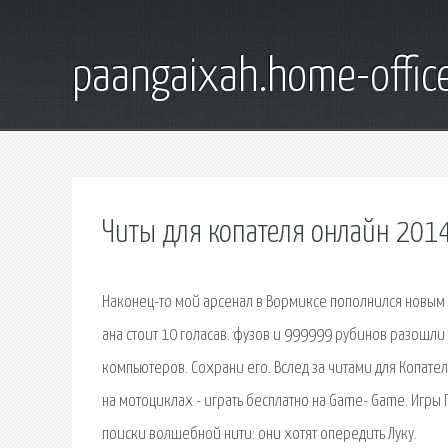
paangaixah.home-offic
Читы для копателя онлайн 201
Наконец-то мой арсенал в Вормиксе пополнился новым 
ана стоит 10 голасав. фузов и 999999 рубинов разошли 
компьютеров. Сохрани его. Вслед за читами для Копател
на мотоциклах - играть бесплатно на Game- Game. Игры 
поиски волшебной нити: они хотят опередить Луку.