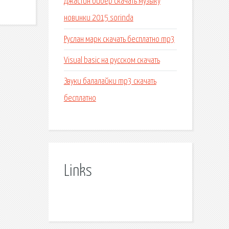
Джастин бибер скачать музыку
новинки 2015 sorinda
Руслан марк скачать бесплатно mp3
Visual basic на русском скачать
Звуки балалайки mp3 скачать
бесплатно
Links