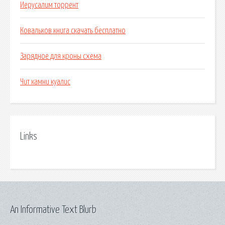
Иерусалим торрент
Ковальков книга скачать бесплатно
Зарядное для кроны схема
Чит камни куалис
Links
An Informative Text Blurb