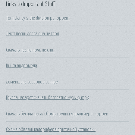
Links to Important Stuff
Tom clancy s the division pc торрент
Текст песни лепса она не твоя
Скачать песню ночь не спит
Книга андромеда
Дименшенс северное сияние
Группа назарет скачать бесплатно музыку mp3
Скачать бесплатно альбомы группы мираж через торрент
Схема обвязки калорифера приточной установки