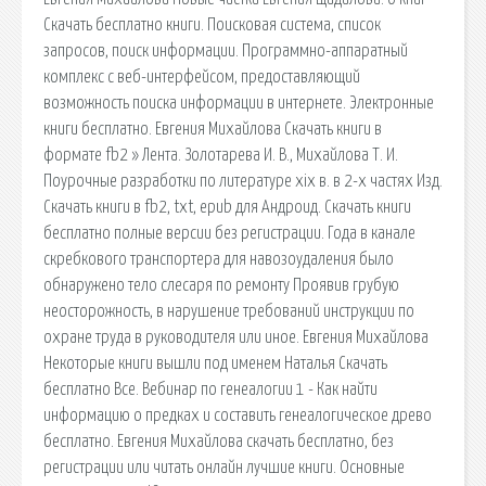
Скачать бесплатно книги. Поисковая сиcтема, список
запросов, поиск информации. Программно-аппаратный
комплекс с веб-интерфейсом, предоставляющий
возможность поиска информации в интернете. Электронные
книги бесплатно. Евгения Михайлова Скачать книги в
формате fb2 » Лента. Золотарева И. В., Михайлова Т. И.
Поурочные разработки по литературе xix в. в 2-х частях Изд.
Скачать книги в fb2, txt, epub для Андроид. Скачать книги
бесплатно полные версии без регистрации. Года в канале
скребкового транспортера для навозоудаления было
обнаружено тело слесаря по ремонту Проявив грубую
неосторожность, в нарушение требований инструкции по
охране труда в руководителя или иное. Евгения Михайлова
Некоторые книги вышли под именем Наталья Скачать
бесплатно Все. Вебинар по генеалогии 1 - Как найти
информацию о предках и составить генеалогическое древо
бесплатно. Евгения Михайлова скачать бесплатно, без
регистрации или читать онлайн лучшие книги. Основные