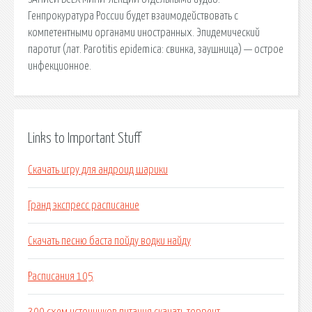
Генпрокуратура России будет взаимодействовать с
компетентными органами иностранных. Эпидемический
паротит (лат. Parotitis epidemica: свинка, заушница) — острое
инфекционное.
Links to Important Stuff
Скачать игру для андроид шарики
Гранд экспресс расписание
Скачать песню баста пойду водки найду
Расписания 105