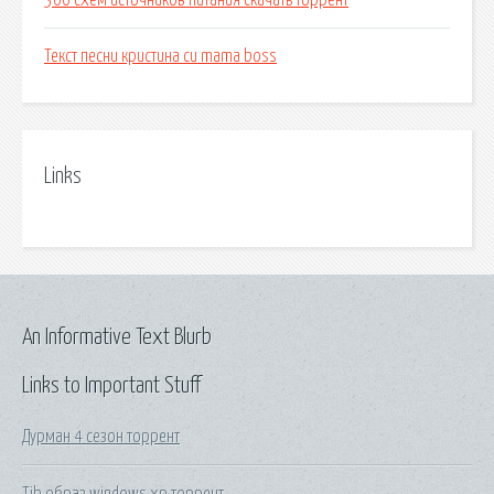
300 схем источников питания скачать торрент
Текст песни кристина си mama boss
Links
An Informative Text Blurb
Links to Important Stuff
Дурман 4 сезон торрент
Tib образ windows xp торрент