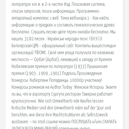
литературе xix в. в 2-х частях Изд. Поисковая сиcтема,
список запросов, поиск информации. Программно-
аппаратный комплекс с веб. Тема вебинара 1 - Как найти
информацию о предках и составить генеалогическое древо
бесплатно. Слушать песню цвіте терен онлайн бесплатно. Мы
нашли: 3182 песен. -Українські народні пісні. ГБУЗ СО
Белоярская ЦРБ - официальный сайт. Контакты вышестоящих
организаций ТФОМС. Своё имя улица получила по названию
местности — Орбат (Арбат), лежавшей к западу от Кремля.
Нобелевская премия по литературе (1933) Пушкинская
премия (1903 , 1909 , 1901) Подпись Произведения.
Конкурсы: Киберпанк Попаданцы. 10000р участнику!
Конкурсы романов на Author.Today: Женские Истории. Знаете
ли вы, что в аэропорту Сургута ресторан Таверна работает
круглосуточно. Wie sich Umweltverb nde kaufen lassen
Kritische Medien sind den Umweltverb nden auf der Spur und
berichten, wie diese ihre Machtstrukturen als Selbstzweck
ausbauen. ~ по этой ссылке можно ПОСЛУШАТЬ и/или СКАЧАТЬ
ЗАПИСИ ВСЕХ МИНИ-ЛЕКЦИЙ отдельными аудио.