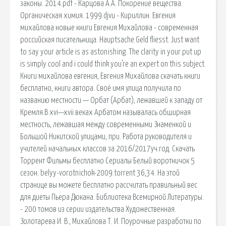
законы. 2014.pdf - Карцова А.А. Покорение вещества.
Органическая химия. 1999.djvu - Кириллин. Евгения
михайлова новые книги Евгения Михайлова - современная
российская писательница. Hauptsache Geld fliesst. Just want
to say your article is as astonishing. The clarity in your put up
is simply cool and i could think you’re an expert on this subject.
Книги михайлова евгения, Евгения Михайлова скачать книги
бесплатно, книги автора. Своё имя улица получила по
названию местности — Орбат (Арбат), лежавшей к западу от
Кремля.В xvi—xvii веках Арбатом называлась обширная
местность, лежавшая между современными Знаменкой и
Большой Никитской улицами, при. Работа руководителя и
учителей начальных классов за 2016/2017уч.год. Скачать
Торрент Фильмы бесплатно Сериалы Белый воротничок 5
сезон. belyy-vorotnichok-2009.torrent 36,34. На этой
странице вы можете бесплатно рассчитать правильный вес
для диеты Пьера Дюкана. Библиотека Всемирной Литературы.
- 200 томов из серии издательства Художественная.
Золотарева И. В., Михайлова Т. И. Поурочные разработки по