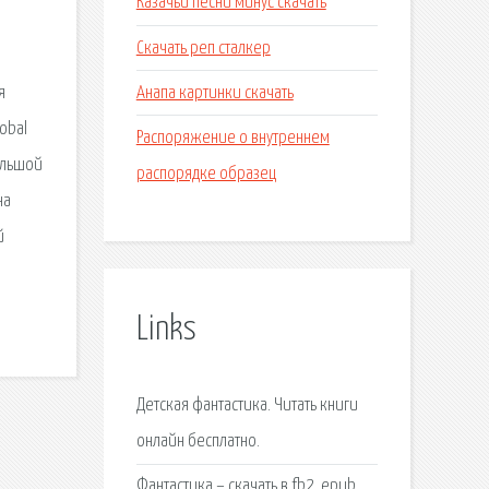
Казачьи песни минус скачать
Скачать реп сталкер
Анапа картинки скачать
я
obal
Распоряжение о внутреннем
ольшой
распорядке образец
на
й
Links
Детская фантастика. Читать книги
онлайн бесплатно.
Фантастика – скачать в fb2, epub,