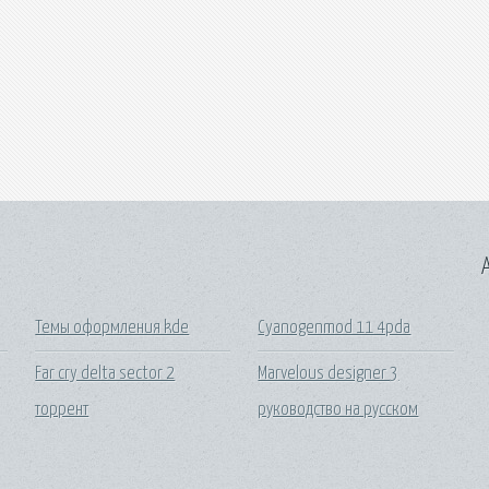
A
Темы оформления kde
Cyanogenmod 11 4pda
Far cry delta sector 2
Marvelous designer 3
торрент
руководство на русском