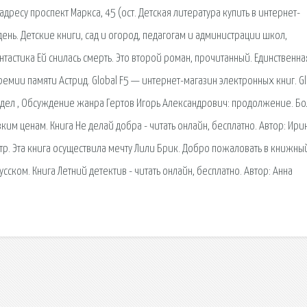
адресу проспект Маркса, 45 (ост. Детская литература купить в интернет-
день. Детские книги, сад и огород, педагогам и администрации школ,
тастика Ей снилась смерть. Это второй роман, прочитанный. Единственна
емии памяти Астрид. Global F5 — интернет-магазин электронных книг. Gl
здел , Обсуждение жанра Гертов Игорь Александрович: продолжение. Б
им ценам. Книга Не делай добра - читать онлайн, бесплатно. Автор: Ири
стр. Эта книга осуществила мечту Лили Брик. Добро пожаловать в книжны
сском. Книга Летний детектив - читать онлайн, бесплатно. Автор: Анна