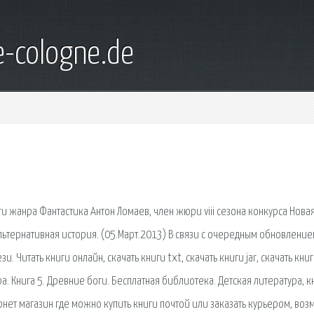
e-cologne.de
и жанра Фантастика Антон Ломаев, член жюри viii сезона конкурса Нова
Альтернативная история. (05.Март.2013) В связи с очередным обновлени
. Читать книги онлайн, скачать книги txt, скачать книги jar, скачать книг
 Книга 5. Древние боги. Бесплатная библиотека. Детская литература, к
рнет магазин где можно купить книги почтой или заказать курьером, воз