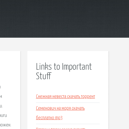
Links to Important
Stuff
я
ем
Снежная невеста скачать торрент
и.
Семенович на моря скачать
ниги
бесплатно mp3
можен.