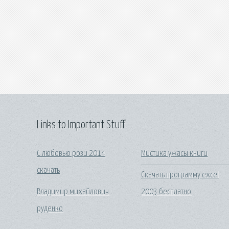
Links to Important Stuff
С любовью рози 2014
Мистика ужасы книги
скачать
Скачать программу excel
Владимир михайлович
2003 бесплатно
руденко