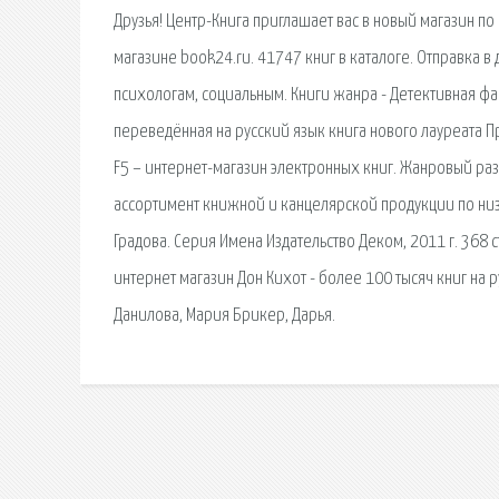
Друзья! Центр-Книга приглашает вас в новый магазин по 
магазине book24.ru. 41747 книг в каталоге. Отправка в 
психологам, социальным. Книги жанра - Детективная фан
переведённая на русский язык книга нового лауреата Пр
F5 – интернет-магазин электронных книг. Жанровый ра
ассортимент книжной и канцелярской продукции по низк
Градова. Серия Имена Издательство Деком, 2011 г. 368 
интернет магазин Дон Кихот - более 100 тысяч книг на ру
Данилова, Мария Брикер, Дарья.