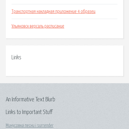
Транспортная накладная приложение 4 образец
Ульяновск версаль расписание
Links
An Informative Text Blurb
Links to Important Stuff
Минусовка песни i surrender