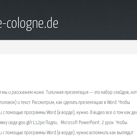
e-cologne.de
том мы и расскажем ниже. Типичная презентация — это набор слайдов, ко
ловок) и текст. Рассмотрим, как сделать презентацию в Word. Чтобы
 с помощью программы Word (в ворде), нужно. В видео все о том как де
вку сюда goo.gl/r112pe Подпи… Microsofr PowerPoint. 2 урок. Чтобы
и с помощью программы Word (в ворде), нужно вспомнить как выглядит