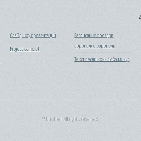
A
Слайд шоу презентации
Расписание поездов
воронеж ставрополь
Project camelot
Текст песни конь любэ минус
© Untitled. All rights reserved.