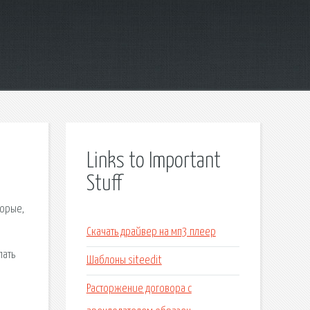
Links to Important
Stuff
торые,
Скачать драйвер на мп3 плеер
лать
Шаблоны siteedit
Расторжение договора с