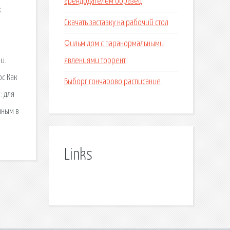
арендодателем образец
к
Скачать заставку на рабочий стол
ы
Фильм дом с паранормальными
явлениями торрент
и.
ос Как
Выборг гончарово расписание
: для
нным в
Links