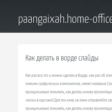
paangaixah.home-offic
Как делать в ворде слайды
Как раз все это и можно сделать в Ворде, как раз об э
помимо графических компонентов, имеют название (заго
принципиально понимать, как делать основу презентации
сноски в курсовой Для тех кому «в лом» отправляйте зая
принципиально понимать, как делать основу презентаци