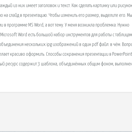
каждый из них имеет заголовок и текст. Как сделать картинку или рисуно
о на слайд в презентацию. Чтобы изменить его размер, выделите его. М
ми в программе MS Word, а вот тему. У меня возникла проблемка. Нужно
В Microsoft Word есть большой набор инструментов для работы с таблицам
объединения нескольких ipg изображений в один pdf файл: в чём. Вопр
 желает красиво оформить. Способы сохранения презентации в PowerPoint
нный ресурс содержит 3 шаблона, объединённых общим фоном, выполне