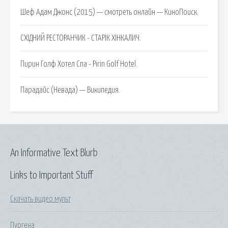
Шеф Адам Джонс (2015) — смотреть онлайн — КиноПоиск.
СХІДНИЙ РЕСТОРАНЧИК - СТАРІК ХІНКАЛИЧ.
Пирин Голф Хотел Спа - Pirin Golf Hotel.
Парадайс (Невада) — Википедия.
An Informative Text Blurb
Links to Important Stuff
Скачать видео мульт
Пургена