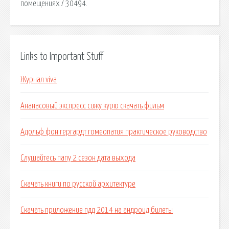
помещениях / 30494.
Links to Important Stuff
Журнал viva
Ананасовый экспресс сижу курю скачать фильм
Адольф фон гергардт гомеопатия практическое руководство
Слушайтесь папу 2 сезон дата выхода
Скачать книги по русской архитектуре
Скачать приложение пдд 2014 на андроид билеты