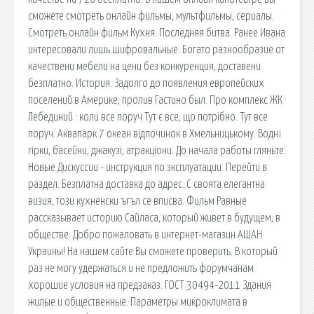
сможете смотреть онлайн фильмы, мультфильмы, сериалы.
Смотреть онлайн фильм Кухня. Последняя битва. Ранее Ивана
интересовали лишь шифровальные. Богато разнообразие от
качествени мебели на цени без конкуренция, доставени
безплатно. История. Задолго до появления европейских
поселений в Америке, пролив Гастино был. Про комплекс ЖК
Лебединий : коли все поруч Тут є все, що потрібно. Тут все
поруч. Аквапарк 7 океан відпочинок в Хмельницькому. Водні
гірки, басейни, джакузі, атракціони. До начала работы гляньте:
Новые Дискуссии - инструкция по эксплуатации. Перейти в
раздел. Безплатна доставка до адрес. С своята елегантна
визия, този кухненски ъгъл се вписва. Фильм Равные
рассказывает историю Сайласа, который живет в будущем, в
обществе. Добро пожаловать в интернет-магазин АШАН
Украины! На нашем сайте Вы сможете проверить. В который
раз не могу удержаться и не предложить форумчанам
хорошие условия на предзаказ. ГОСТ 30494-2011 Здания
жилые и общественные. Параметры микроклимата в