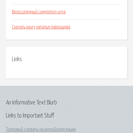
Велосипедный симулятор игра
Скачать книгу наталья павлищева
Links
An Informative Text Blurb
Links to Important Stuff
Толковый словарь на английском языке