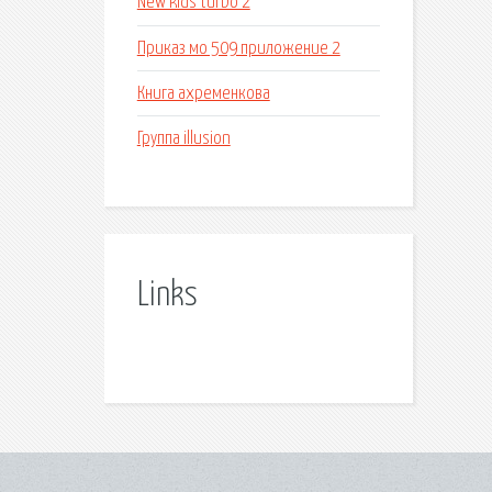
New kids turbo 2
Приказ мо 509 приложение 2
Книга ахременкова
Группа illusion
Links