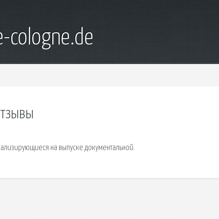
e-cologne.de
отзывы
иализирующиеся на выпуске документальной.