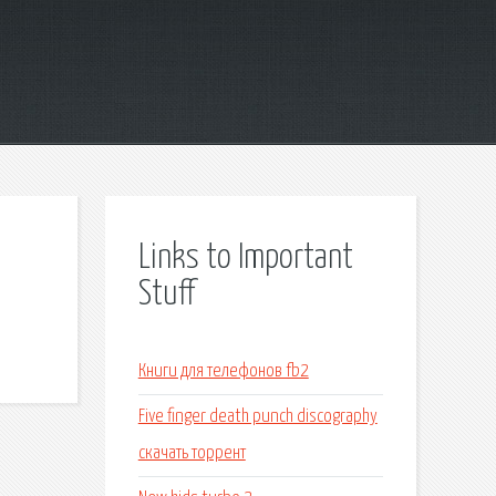
Links to Important
Stuff
Книги для телефонов fb2
Five finger death punch discography
скачать торрент