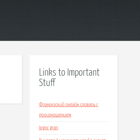
Links to Important
Stuff
Французский онлайн словарь с
произношением
Iegor gran