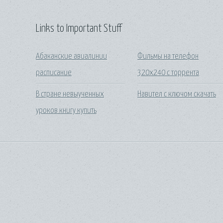
Links to Important Stuff
Абаканские авиалинии
Фильмы на телефон
расписание
320х240 с торрента
В стране невыученных
Навител с ключом скачать
уроков книгу купить