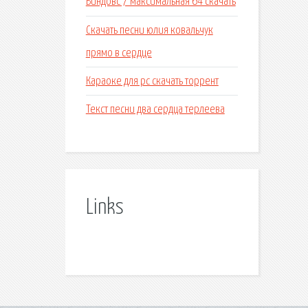
Виндовс 7 максимальная 64 скачать
Скачать песни юлия ковальчук
прямо в сердце
Караоке для pc скачать торрент
Текст песни два сердца терлеева
Links