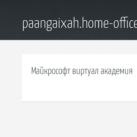
paangaixah.home-offic
Майкрософт виртуал академия