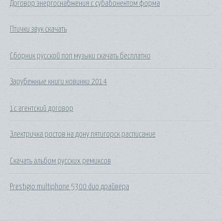
Договор энергоснабжения с субабонентом форма
Птички звук скачать
Сборник русской поп музыки скачать бесплатно
Зарубежные книги новинки 2014
1с агентский договор
Электричка ростов на дону пятигорск расписание
Скачать альбом русских ремиксов
Prestigio multiphone 5300 duo драйвера