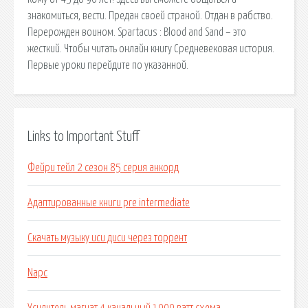
знакомиться, вести. Предан своей страной. Отдан в рабство.
Перерожден воином. Spartacus : Blood and Sand – это
жесткий. Чтобы читать онлайн книгу Средневековая история.
Первые уроки перейдите по указанной.
Links to Important Stuff
Фейри тейл 2 сезон 85 серия анкорд
Адаптированные книги pre intermediate
Скачать музыку иси диси через торрент
Napc