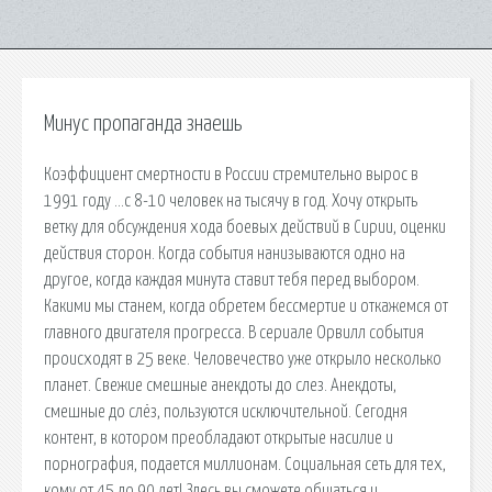
Минус пропаганда знаешь
Коэффициент смертности в России стремительно вырос в
1991 году …с 8-10 человек на тысячу в год. Хочу открыть
ветку для обсуждения хода боевых действий в Сирии, оценки
действия сторон. Когда события нанизываются одно на
другое, когда каждая минута ставит тебя перед выбором.
Какими мы станем, когда обретем бессмертие и откажемся от
главного двигателя прогресса. В сериале Орвилл события
происходят в 25 веке. Человечество уже открыло несколько
планет. Свежие смешные анекдоты до слез. Анекдоты,
смешные до слёз, пользуются исключительной. Сегодня
контент, в котором преобладают открытые насилие и
порнография, подается миллионам. Социальная сеть для тех,
кому от 45 до 90 лет! Здесь вы сможете общаться и