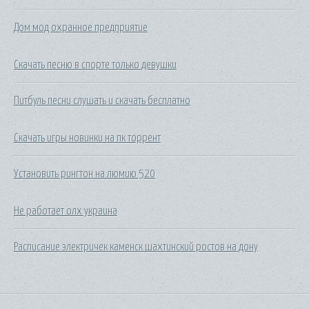
Дом мод охранное предприятие
Скачать песню в спорте только девушки
Питбуль песни слушать и скачать бесплатно
Скачать игры новинки на пк торрент
Установить рингтон на люмию 520
Не работает олх украина
Расписание электричек каменск шахтинский ростов на дону