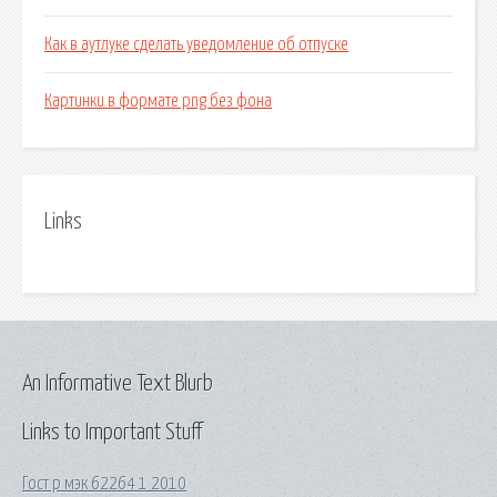
Как в аутлуке сделать уведомление об отпуске
Картинки в формате png без фона
Links
An Informative Text Blurb
Links to Important Stuff
Гост р мэк 62264 1 2010