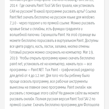
2014 · Где скачать Paint Tool SAI без триала, как установить
САИ на русском? В какой программе рисовать арты? Ссылка.
Paint Net скачать бесплатно на русском языке для windows
7,10 - через торрент и по прямой ссылке. Можно рисовать
кривые Безье и сплайны, есть функции градиента и
волшебной палочки. Скриншоты Paint. На этой странице вы
можете бесплатно порисовать в виртуальном Paint. Доступны
все цвета радуги, кисть, ластик, заливка, кнопка отмены.
Готовый рисунок можно сохранить на компьютер. Mar 19,
2019 · Чтобы открыть программу нужно скачать бесплатно
paint net, установить её на компьютер, нажать пуск — все
программы — Paint.NET. Tux Paint – графический редактор
для детей от 4 до 12 лет. Для того что бы ребенку было
проще освоить программу, все рабочие инструменты
вынесены на главное окно программы. Paint онлайн: как
рисовать с помощью этого сайта? На данном сайте вы можете
рисовать онлайн. Полная русская версия Paint Tool SAI 2 по
прямой ссылке. Скачать бесплатно программу для Фотошопа