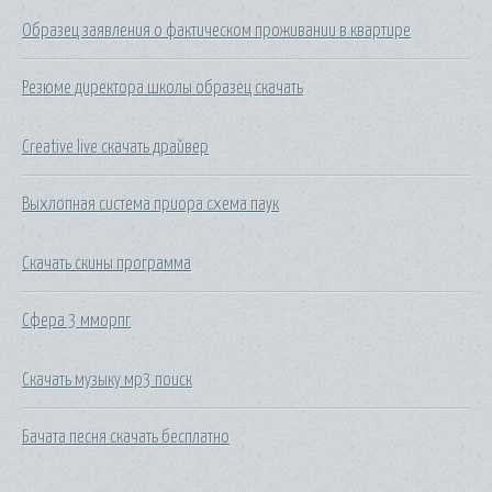
Образец заявления о фактическом проживании в квартире
Резюме директора школы образец скачать
Creative live скачать драйвер
Выхлопная система приора схема паук
Скачать скины программа
Сфера 3 мморпг
Скачать музыку мр3 поиск
Бачата песня скачать бесплатно