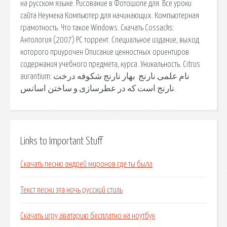
на русском языке. Рисование в Фотошопе для. Все уроки
сайта Неумека Компьютер для начинающих. Компьютерная
грамотность. Что такое Windows. Скачать Cossacks:
Антология (2007) PC торрент. Специальное издание, выход
которого приурочен Описание ценностных ориентиров
содержания учебного предмета, курса. Уникальность. Citrus
aurantium: نام علمی نارنج. بهار نارنج شکوفه درخت
نارنج است که در عطرسازی و ساختن اسانس.
Links to Important Stuff
Скачать песню андрей миронов где ты была
Текст песни эта ночь русский стиль
Скачать игру аватарию бесплатно на ноутбук