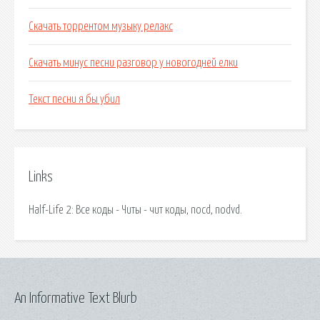
Скачать торрентом музыку релакс
Скачать минус песни разговор у новогодней елки
Текст песни я бы убил
Links
Half-Life 2: Все коды - Читы - чит коды, nocd, nodvd.
An Informative Text Blurb