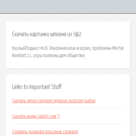
Скачать картинки шпиона из тф2
КислыйПодкаст #16. Ультранасилие в играх, проблемы Mortal
kombat 11, игры полезны для общества.
Links to Important Stuff
Скачать через торрент мультик золотая рыбка
Скачать моды saints row 3
Словарь ушакова описание словаря