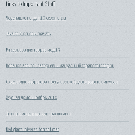
Links to Important Stuff
Черепашки ниндзя 10 сезон игры
Java ee 7 основы скачать
Рп сервера для гаррис мод 13
Кованов алексей валерьевич мануальный терапевт телефон
Схема одновибратора с регулировкой длительности импульса
Журнал домой ноябрь 2010
Тц витте молл кинотеатр расписание
Red giant universe torrent mac