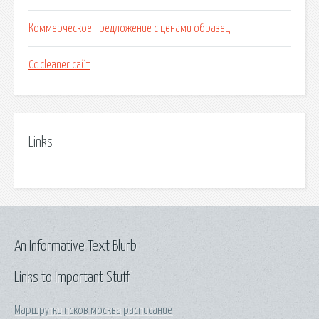
Коммерческое предложение с ценами образец
Сс cleaner сайт
Links
An Informative Text Blurb
Links to Important Stuff
Маршрутки псков москва расписание