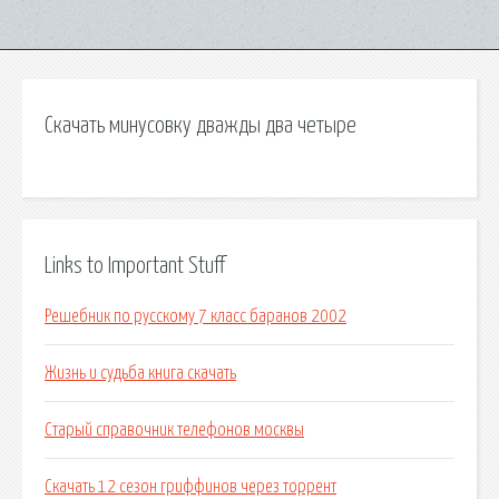
Скачать минусовку дважды два четыре
Links to Important Stuff
Решебник по русскому 7 класс баранов 2002
Жизнь и судьба книга скачать
Старый справочник телефонов москвы
Скачать 12 сезон гриффинов через торрент