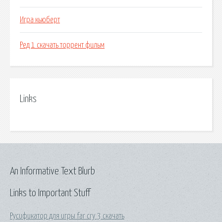
Игра кьюберт
Ред 1 скачать торрент фильм
Links
An Informative Text Blurb
Links to Important Stuff
Русификатор для игры far cry 3 скачать