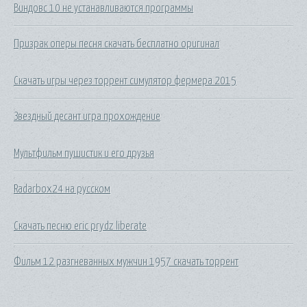
Виндовс 10 не устанавливаются программы
Призрак оперы песня скачать бесплатно оригинал
Скачать игры через торрент симулятор фермера 2015
Звездный десант игра прохождение
Мультфильм пушистик и его друзья
Radarbox24 на русском
Скачать песню eric prydz liberate
Фильм 12 разгневанных мужчин 1957 скачать торрент