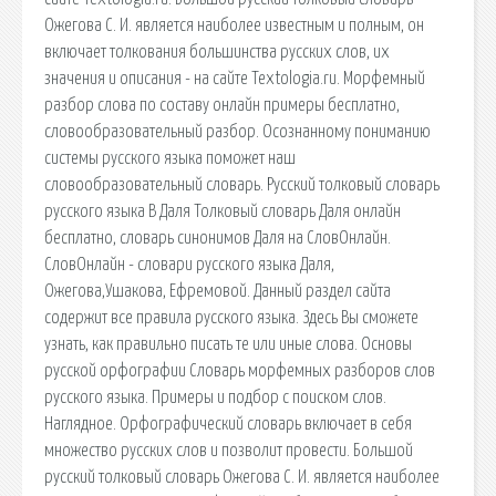
Ожегова С. И. является наиболее известным и полным, он
включает толкования большинства русских слов, их
значения и описания - на сайте Textologia.ru. Морфемный
разбор слова по составу онлайн примеры бесплатно,
словообразовательный разбор. Осознанному пониманию
системы русского языка поможет наш
словообразовательный словарь. Русский толковый словарь
русского языка В Даля Толковый словарь Даля онлайн
бесплатно, словарь синонимов Даля на СловОнлайн.
СловОнлайн - словари русского языка Даля,
Ожегова,Ушакова, Ефремовой. Данный раздел сайта
содержит все правила русского языка. Здесь Вы сможете
узнать, как правильно писать те или иные слова. Основы
русской орфографии Словарь морфемных разборов слов
русского языка. Примеры и подбор с поиском слов.
Наглядное. Орфографический словарь включает в себя
множество русских слов и позволит провести. Большой
русский толковый словарь Ожегова С. И. является наиболее