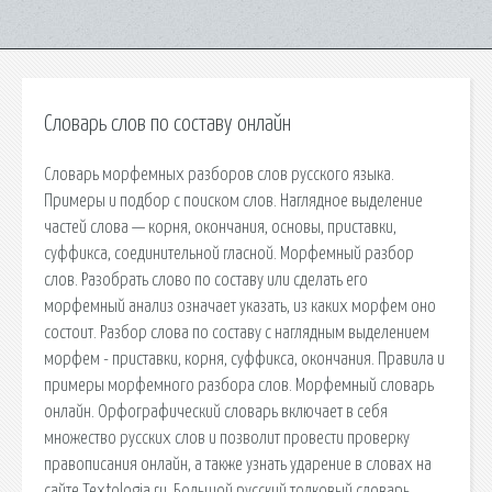
Словарь слов по составу онлайн
Словарь морфемных разборов слов русского языка.
Примеры и подбор с поиском слов. Наглядное выделение
частей слова — корня, окончания, основы, приставки,
суффикса, соединительной гласной. Морфемный разбор
слов. Разобрать слово по составу или сделать его
морфемный анализ означает указать, из каких морфем оно
состоит. Разбор слова по составу с наглядным выделением
морфем - приставки, корня, суффикса, окончания. Правила и
примеры морфемного разбора слов. Морфемный словарь
онлайн. Орфографический словарь включает в себя
множество русских слов и позволит провести проверку
правописания онлайн, а также узнать ударение в словах на
сайте Textologia.ru. Большой русский толковый словарь