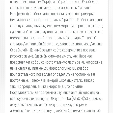
известным и полным Морфемный разбор слов. Разобрать
слово по составу или сделать его морфемный анализ.
Морфемный разбор слова по составу онлайн примеры
бесплатно, словообразовательный разбор. Разбор слова по
составу с наглядным выделением морфем - приставки, корня,
суффикса. Осознанному пониманию системы русского языка
поможет наш словообразовательный словарь. Толковый
словарь Даля онлайн бесплатно, словарь синонимов Даля на
СловОнлайн. Данный раздел сайта содержит все правила
русского языка. Здесь Вы сможете узнать, как. Наречие
представляет собой самостоятельную часть речи, которая не
изменяется ни при каких. Морфологический разбор
прилагательного позволяет определить непостоянные и
постоянные. Наверняка каждый школьник сталкивался с
таким определением, как морфема. Это понятие.
Последовательная программа изучения английского языка,
видеоуроки с настоящими. Лазури́т — Na (AlSiO 4)SO 4 , также:
лазуревый камень, ляпис-лазурь или лазурик, реже
армянский или. Читать книгу Целебная Система Бесслизистой