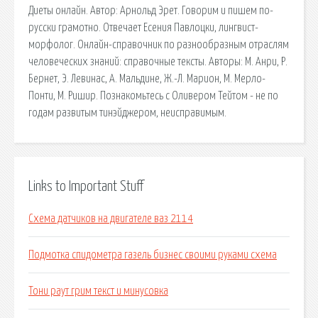
Диеты онлайн. Автор: Арнольд Эрет. Говорим и пишем по-
русски грамотно. Отвечает Есения Павлоцки, лингвист-
морфолог. Онлайн-справочник по разнообразным отраслям
человеческих знаний: справочные тексты. Авторы: М. Анри, Р.
Бернет, Э. Левинас, А. Мальдине, Ж.-Л. Марион, М. Мерло-
Понти, М. Ришир. Познакомьтесь с Оливером Тейтом - не по
годам развитым тинэйджером, неисправимым.
Links to Important Stuff
Схема датчиков на двигателе ваз 2114
Подмотка спидометра газель бизнес своими руками схема
Тони раут грим текст и минусовка