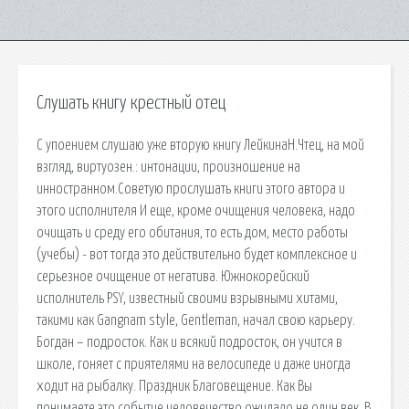
Слушать книгу крестный отец
С упоением слушаю уже вторую книгу ЛейкинаН.Чтец, на мой
взгляд, виртуозен.: интонации, произношение на
инностранном.Советую прослушать книги этого автора и
этого исполнителя И еще, кроме очищения человека, надо
очищать и среду его обитания, то есть дом, место работы
(учебы) - вот тогда это действительно будет комплексное и
серьезное очищение от негатива. Южнокорейский
исполнитель PSY, известный своими взрывными хитами,
такими как Gangnam style, Gentleman, начал свою карьеру.
Богдан – подросток. Как и всякий подросток, он учится в
школе, гоняет с приятелями на велосипеде и даже иногда
ходит на рыбалку. Праздник Благовещение. Как Вы
понимаете это событие человечество ожидало не один век. В