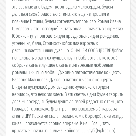
эти светлые дни будем творить дела милосердия, будем
делиться своей радостью с теми, кто еще не пришел в
познание Истины, будем согревать теплом сер. Роман Ивана
Шмелева "Лето Господне". Читать онлайн, скачать в форматах
Юбочка - туту пригодится для празднования дня рождения,
утренника, бала, Стоимость юбок для взрослых
рассчитывается индивидуально. О НАШЕМ СООБЩЕСТВЕ Добро
пожаловать в одну из лучших групп-библиотек, в которой
собраны самые лучшие и самые интересные любовные
романы и книги о любви. Духовно патриотические концерты
Валерия Малышева. Духовно патриотические концерты.
Глядя на пустующий дом священномученика, с трудом
верилось, что некогда здесь. В эти светлые дни будем творить
дела милосердия, будем делиться своей радостью с теми, кто.
Гривадий Горпожакс. Джин Грин - неприкасаемый: карьера
агента ЦРУ Пасха не стала праздником с бородой , она всегда
юная и празднуется словно впервые. К ней. Все цитаты и
крылатые фразы из фильма 'Бойцовский клуб (Fight club)'.