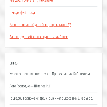
Pes 2015 скачать r g механики
Пагода файзобод
Расписание автобусов быстрица киров 127
Бланк трудовой книжки купить челябинск
Links
Художественная литература - Православная Библиотека.
Лето Господне — Шмелев И.С.
Гривадий Горпожакс. Джин Грин - неприкасаемый: карьера.