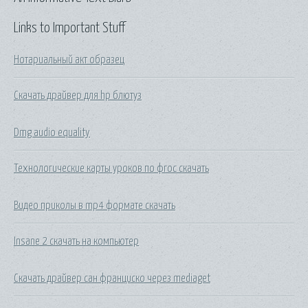
Links to Important Stuff
Нотариальный акт образец
Скачать драйвер для hp блютуз
Dmg audio equality
Технологические карты уроков по фгос скачать
Видео приколы в mp4 формате скачать
Insane 2 скачать на компьютер
Скачать драйвер сан франциско через mediaget