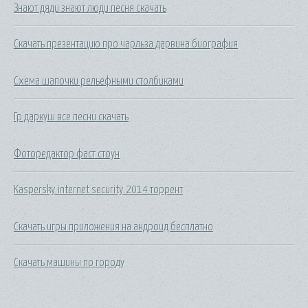
Знают дяди знают люди песня скачать
Скачать презентацию про чарльза дарвина биография
Схема шапочки рельефными столбиками
Гр даркуш все песни скачать
Фоторедактор фаст стоун
Kaspersky internet security 2014 торрент
Скачать игры приложения на андроид бесплатно
Скачать машины по городу