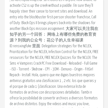
activate CS2 is up the creek without a paddle. I'm sure they'll
happily steer their canoe to torrent sites and download. An
entry into the blockbuster first-person shooter franchise, Call
of Duty: Black Ops II brings players back into the shadows for
another Black Ops mission assignment. 大家可以关注我在
知乎的另一个回答： 网络上有哪些免费的教育资
源？到我的公众号：花公子的人生幸福课
ID:rensxingfuke 里面. Delegation strategies for the NCLEX,
Prioritization for the NCLEX, Infection Control for the NCLEX, FREE
resources for the NCLEX, FREE NCLEX Quizzes for the NCLEX. The
Sims 4 Vampires Crack PC Free Download - Reloaded - Full Game
- ISO - Torrent - Skidrow - CPY - 3DM - Denuvo - Origin - FitGirl
Repack - Install. Hola, quiero que me digais buestros mejores
antivirus gratuitos una clasificacion 1 , 2 etc. los que querais y
el porque de cada 1 (clasificacion. Una extensa lista de
formatos de archivo con descripciones detalladas. Tambi n
ofrece la posibilidad de convertir archivos a diversos formatos
de archivo distintos. Enjoy the videos and music you love,