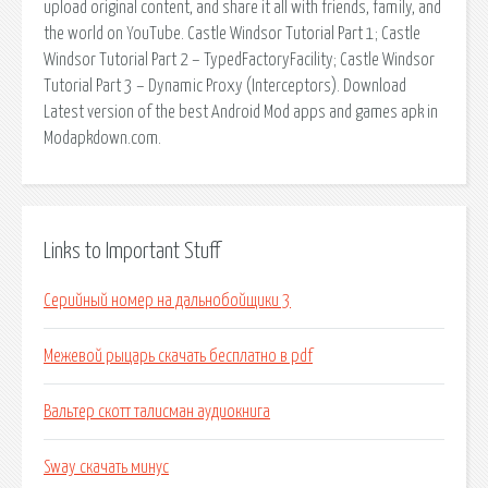
upload original content, and share it all with friends, family, and
the world on YouTube. Castle Windsor Tutorial Part 1; Castle
Windsor Tutorial Part 2 – TypedFactoryFacility; Castle Windsor
Tutorial Part 3 – Dynamic Proxy (Interceptors). Download
Latest version of the best Android Mod apps and games apk in
Modapkdown.com.
Links to Important Stuff
Серийный номер на дальнобойщики 3
Межевой рыцарь скачать бесплатно в pdf
Вальтер скотт талисман аудиокнига
Sway скачать минус