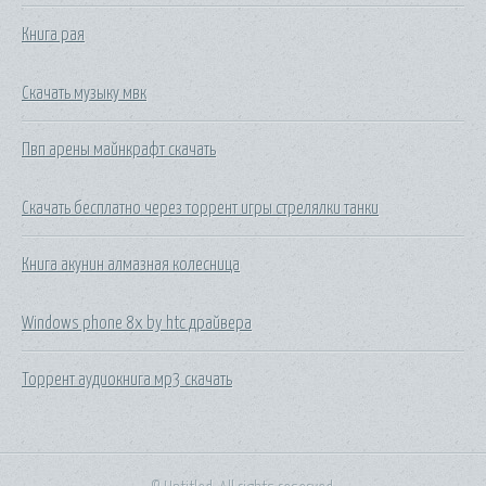
Книга рая
Скачать музыку мвк
Пвп арены майнкрафт скачать
Скачать бесплатно через торрент игры стрелялки танки
Книга акунин алмазная колесница
Windows phone 8x by htc драйвера
Торрент аудиокнига мр3 скачать