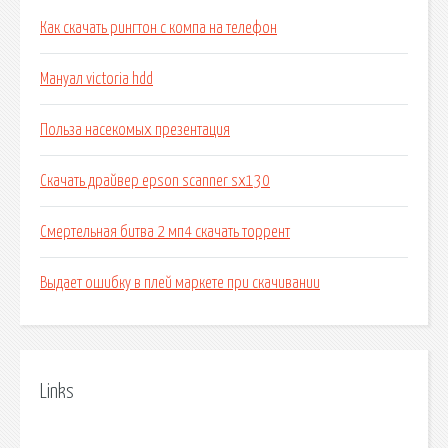
Как скачать рингтон с компа на телефон
Мануал victoria hdd
Польза насекомых презентация
Скачать драйвер epson scanner sx130
Смертельная битва 2 мп4 скачать торрент
Выдает ошибку в плей маркете при скачивании
Links