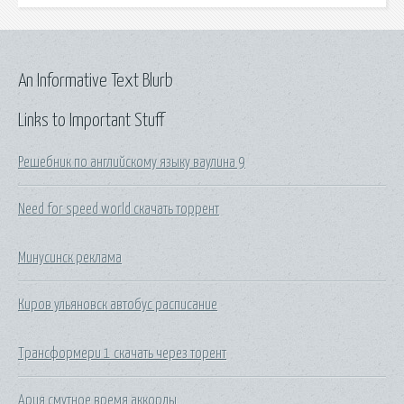
An Informative Text Blurb
Links to Important Stuff
Решебник по английскому языку ваулина 9
Need for speed world скачать торрент
Минусинск реклама
Киров ульяновск автобус расписание
Трансформери 1 скачать через торент
Ария смутное время аккорды