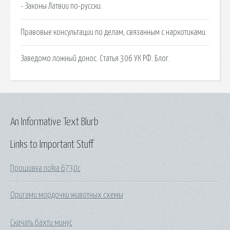
- Законы Латвии по-русски.
Правовые консультации по делам, связанным с наркотиками.
Заведомо ложный донос. Статья 306 УК РФ. Блог.
An Informative Text Blurb
Links to Important Stuff
Прошивка nokia 6730c
Оригами мордочки животных схемы
Скачать бахти минус