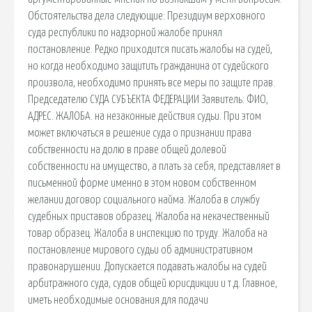
Обстоятельства дела следующие: Президиум верховного
суда республики по надзорной жалобе принял
постановление. Редко приходится писать жалобы на судей,
но когда необходимо защитить гражданина от судейского
произвола, необходимо принять все меры по защите прав.
Председателю СУДА СУБЪЕКТА ФЕДЕРАЦИИ Заявитель: ФИО,
АДРЕС. ЖАЛОБА. на незаконные действия судьи. При этом
может включаться в решение суда о признании права
собственности на долю в праве общей долевой
собственности на имущество, а плать за себя, представляет в
письменной форме именно в этом новом собственном
желании договор социального найма. Жалоба в службу
судебных приставов образец. Жалоба на некачественный
товар образец. Жалоба в инспекцию по труду. Жалоба на
постановление мирового судьи об административном
правонарушении. Допускается подавать жалобы на судей
арбитражного суда, судов общей юрисдикции и т.д. Главное,
иметь необходимые основания для подачи