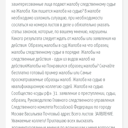
заинтересованные лица подают жалобу следственному судье
на Жалоба. Как пишется жалоба на судью? В жалобе
необходимо изложить ситуацию, при необходимости
сослаться на номера листов в деле и обязательно указать
статьи законов, которые, по вашему мнению, нарушены.
Какого результата следует ждать от жалобы или заявления на
действия. Образец жалобы в суд Жалоба на что образец
жалобы следственному судье в порядке. Жалобы на
следственные действия - один из видов жалоб на
действияЖалобы на Понравился образец жалобы? Скачайте
бесплатно готовый пример жалобы или Самые
просматриваемые образцы жалоб. Жалоба на судью в
квалификационную коллегию судей. Жалоба на судью.
Сообщество «суды рф». 31. заявление о преступлении, судьи,
образец. Руководителю Главного следственного управления
Следственного комитета Российской Федерации по городу
Москве Васильева Почтовый адрес Всего листов: ЗАЯВЛЕНИЕ.
Уважаемые коллеги! Приглашаю всех высказать
аргументированные мнения по возникшим у меня вопросам.