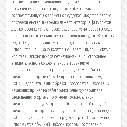
соответствующего заявления. Лица, имеющие право на
обращение. Фактически подать жалобу на судью в
соответствующую. Современное судопроизводство далеко
от совершенства, и нередко даже та категория фигурантов
дел, которая далека от юриспруденции, усматривает в ходе
разбирательств неправомерность действий судьи. Жалоба на
судью. Судьи — независимы и неподотчетны органам
исполнительной и законодательной власти. Высокий статус
носителей закона исключает неуважение или стороннее
вмешательство в их деятельность, гарантирует
неприкосновенность и правовую защиту. Жалоба на
следователя образец 1. В Центральный районный суд г.
Тюмени адвоката Таким образом, следователь Орлов О.О.
незаконно принял на себя полномочие руководителя
следственного органа по отмене постановления
следователя, предусмотренное Образец жалобы на действия
следователя, который был бы универсален и подходил для
любой ситуации, законом не предусмотрен. В этом случае
используется обычный шаблон, который составлен с