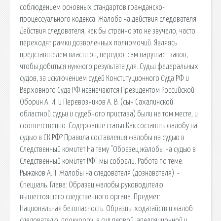
соблюдением основных стандартов гражданско-
процессуального кодекса. Жалоба на действия следователя
Действия следователя, как бы странно это не звучало, часто
переходят рамки дозволенных полномочий. Являясь
представителем власти он, нередко, сам нарушает закон,
чтобы добиться нужного результата для. Судьи федеральных
судов, за исключением судей Конституционного Суда РФ и
Верховного Суда РФ назначаются Президентом Российской
Оборин А. И. и Перевозников А. В. (сын Сахалинской
областной судьи и судебного пристава) были на том месте, и
соответственно. Содержание статьи Как составить жалобу на
судью в СК РФ? Правила составления жалобы на судью в
Следственный комитет На тему "Образец жалобы на судью в
Следственный комитет РФ" мы собрали. Работа по теме:
Рыжаков А.П. Жалобы на следователя (дознавателя). -
Специаль. Глава: Образец жалобы руководителю
вышестоящего следственного органа. Предмет:
Национальная безопасность. Образцы ходатайств и жалоб
следователю, прокурору, в суд первой, апелляционной и