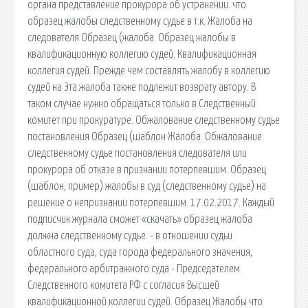
органа представление прокурора об устранении. что
образец жалобы следственному судье в т.к. Жалоба на
следователя Образец (жалоба. Образец жалобы в
квалификационную коллегию судей. Квалификационная
коллегия судей. Прежде чем составлять жалобу в коллегию
судей на Эта жалоба также подлежит возврату автору. В
таком случае нужно обращаться только в Следственный
комитет при прокуратуре. Обжалование следственному судье
постановления Образец (шаблон Жалоба. Обжалование
следственному судье постановления следователя или
прокурора об отказе в признании потерпевшим. Образец
(шаблон, пример) жалобы в суд (следственному судье) на
решение о непризнании потерпевшим. 17.02.2017. Каждый
подписчик журнала сможет «скачать» образец жалоба
должна следственному судье. - в отношении судьи
областного суда, суда города федерального значения,
федерального арбитражного суда - Председателем
Следственного комитета РФ с согласия Высшей
квалификационной коллегии судей. Образец Жалобы что