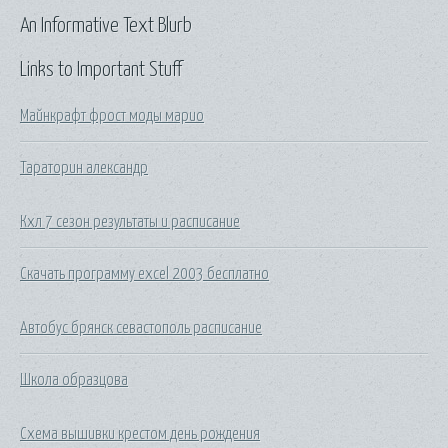
An Informative Text Blurb
Links to Important Stuff
Майнкрафт фрост моды марио
Тараторин александр
Кхл 7 сезон результаты и расписание
Скачать программу excel 2003 бесплатно
Автобус брянск севастополь расписание
Школа образцова
Схема вышивки крестом день рождения