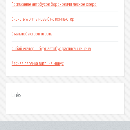
Расписание автобусов барановичи лесное озеро
Скачать worms новый на компьютер
Стальной легион играть
Сибай екатеринбург автобус расписание цена
Лесная песенка витлина минус
Links