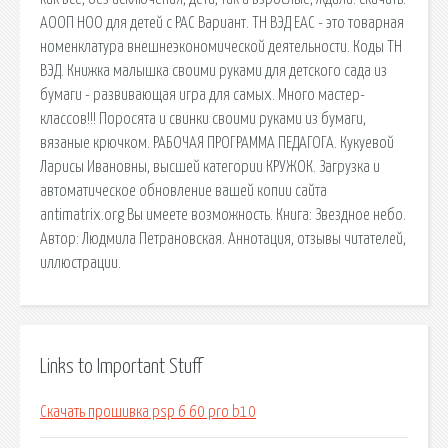
АООП НОО для детей с РАС Вариант. ТН ВЭД ЕАС - это товарная
номенклатура внешнеэкономической деятельности. Коды ТН
ВЭД. Книжка малышка своими руками для детского сада из
бумаги - развивающая игра для самых. Много мастер-
классов!!! Поросята и свинки своими руками из бумаги,
вязаные крючком. РАБОЧАЯ ПРОГРАММА ПЕДАГОГА. Кукуевой
Ларисы Ивановны, высшей категории КРУЖОК. Загрузка и
автоматическое обновление вашей копии сайта
antimatrix.org Вы имеете возможность. Книга: Звездное небо.
Автор: Людмила Петрановская. Аннотация, отзывы читателей,
иллюстрации.
Links to Important Stuff
Скачать прошивка psp 6 60 pro b10